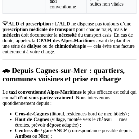
taxi
suites non vitales
conventionné
💡 ALD et prescription :
L’
ALD
ne dispense pas toujours d’une
prescription médicale de transport
pour chaque trajet, mais le
médecin
doit documenter la
nécessité
du transport assis. En cas de
doute, appelez la
CPAM des Alpes-Maritimes
avant de planifier
une série de
dialyse
ou de
chimiothérapie
— cela évite une facture
entièrement à votre charge.
🚗 Depuis Cagnes-sur-Mer : quartiers,
communes voisines et prise en charge
Le
taxi conventionné Alpes-Maritimes
le plus efficace est celui qui
connaît
d’où vous partez vraiment
. Nous intervenons
quotidiennement depuis :
Cros-de-Cagnes
(littoral, résidences bord de mer, hôtels) ;
Haut-de-Cagnes
(village, montée vers le château — rues
étroites, prévoir
dépose
adaptée) ;
Centre-ville / gare SNCF
(correspondance possible depuis
Antibes
ou
Nice
) ;