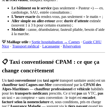
Le bâtiment ou le service
(pas seulement « Pasteur ») — ex.
cardiologie, SAU, entrée consultations ;
L’heure exacte
du rendez-vous, pas seulement « le matin » ;
Aller simple ou aller-retour
avec
durée d’attente
estimée
(souvent 1 à 3 h pour certains examens) ;
Mobilité
: canne, déambulateur, fauteuil pliable, besoin d’aide
à la marche.
💡 Maillage utile :
Sortie hospitalisation → Cagnes
·
Guide CHU
Nice
·
Transport médical
·
Lacassagne
·
Réservation
📋 Taxi conventionné CPAM : ce que ça
change concrètement
Un
taxi conventionné
(ou
taxi agréé
transport sanitaire assis) est un
chauffeur taxi Cagnes-sur-Mer
conventionné par la
CPAM des
Alpes-Maritimes
—
chauffeur professionnel
et
véhicule
habilités
pour les
transports médicaux
prescrits. Ce n’est
pas
un VTC,
pas
un taxi « au compteur » sans convention : le trajet est
encadré
,
facturé selon la nomenclature
et, sous conditions, pris en charge
par l’
Assurance Maladie
— souvent via le
tiers payant
quand les