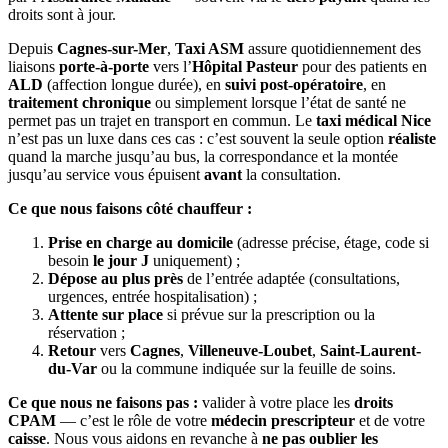
droits sont à jour.
Depuis
Cagnes-sur-Mer
,
Taxi ASM
assure quotidiennement des
liaisons
porte-à-porte
vers l’
Hôpital Pasteur
pour des patients en
ALD
(affection longue durée), en
suivi post-opératoire
, en
traitement chronique
ou simplement lorsque l’état de santé ne
permet pas un trajet en transport en commun. Le
taxi médical Nice
n’est pas un luxe dans ces cas : c’est souvent la seule option
réaliste
quand la marche jusqu’au bus, la correspondance et la montée
jusqu’au service vous épuisent
avant
la consultation.
Ce que nous faisons côté chauffeur :
Prise en charge au domicile
(adresse précise, étage, code si
besoin
le jour J
uniquement) ;
Dépose au plus près
de l’entrée adaptée (consultations,
urgences, entrée hospitalisation) ;
Attente sur place
si prévue sur la prescription ou la
réservation ;
Retour
vers
Cagnes
,
Villeneuve-Loubet
,
Saint-Laurent-
du-Var
ou la commune indiquée sur la feuille de soins.
Ce que nous ne faisons pas :
valider à votre place les
droits
CPAM
— c’est le rôle de votre
médecin prescripteur
et de votre
caisse
. Nous vous aidons en revanche à
ne pas oublier les