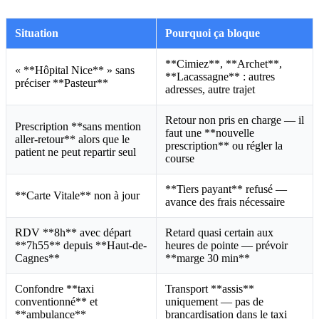
Situation
Pourquoi ça bloque
**Cimiez**, **Archet**,
« **Hôpital Nice** » sans
**Lacassagne** : autres
préciser **Pasteur**
adresses, autre trajet
Retour non pris en charge — il
Prescription **sans mention
faut une **nouvelle
aller-retour** alors que le
prescription** ou régler la
patient ne peut repartir seul
course
**Tiers payant** refusé —
**Carte Vitale** non à jour
avance des frais nécessaire
RDV **8h** avec départ
Retard quasi certain aux
**7h55** depuis **Haut-de-
heures de pointe — prévoir
Cagnes**
**marge 30 min**
Confondre **taxi
Transport **assis**
conventionné** et
uniquement — pas de
**ambulance**
brancardisation dans le taxi