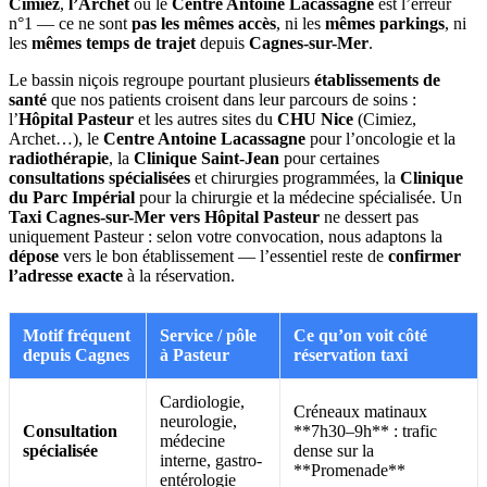
Cimiez
,
l’Archet
ou le
Centre Antoine Lacassagne
est l’erreur
n°1 — ce ne sont
pas les mêmes accès
, ni les
mêmes parkings
, ni
les
mêmes temps de trajet
depuis
Cagnes-sur-Mer
.
Le bassin niçois regroupe pourtant plusieurs
établissements de
santé
que nos patients croisent dans leur parcours de soins :
l’
Hôpital Pasteur
et les autres sites du
CHU Nice
(Cimiez,
Archet…), le
Centre Antoine Lacassagne
pour l’oncologie et la
radiothérapie
, la
Clinique Saint-Jean
pour certaines
consultations spécialisées
et chirurgies programmées, la
Clinique
du Parc Impérial
pour la chirurgie et la médecine spécialisée. Un
Taxi Cagnes-sur-Mer vers Hôpital Pasteur
ne dessert pas
uniquement Pasteur : selon votre convocation, nous adaptons la
dépose
vers le bon établissement — l’essentiel reste de
confirmer
l’adresse exacte
à la réservation.
Motif fréquent
Service / pôle
Ce qu’on voit côté
depuis Cagnes
à Pasteur
réservation taxi
Cardiologie,
Créneaux matinaux
neurologie,
Consultation
**7h30–9h** : trafic
médecine
spécialisée
dense sur la
interne, gastro-
**Promenade**
entérologie