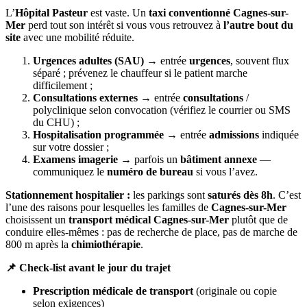
L’
Hôpital Pasteur
est vaste. Un
taxi conventionné Cagnes-sur-
Mer
perd tout son intérêt si vous vous retrouvez à
l’autre bout du
site
avec une mobilité réduite.
Urgences adultes (SAU)
→ entrée
urgences
, souvent flux
séparé ; prévenez le chauffeur si le patient marche
difficilement ;
Consultations externes
→ entrée
consultations
/
polyclinique selon convocation (vérifiez le courrier ou SMS
du CHU) ;
Hospitalisation programmée
→ entrée
admissions
indiquée
sur votre dossier ;
Examens imagerie
→ parfois un
bâtiment annexe
—
communiquez le
numéro de bureau
si vous l’avez.
Stationnement hospitalier :
les parkings sont
saturés dès 8h
. C’est
l’une des raisons pour lesquelles les familles de
Cagnes-sur-Mer
choisissent un
transport médical Cagnes-sur-Mer
plutôt que de
conduire elles-mêmes : pas de recherche de place, pas de marche de
800 m après la
chimiothérapie
.
📌 Check-list avant le jour du trajet
Prescription médicale de transport
(originale ou copie
selon exigences)