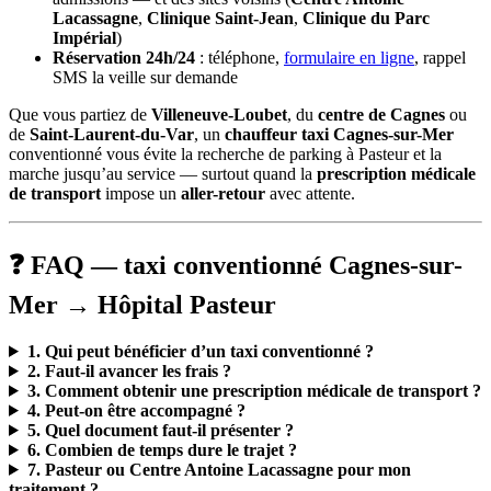
Lacassagne
,
Clinique Saint-Jean
,
Clinique du Parc
Impérial
)
Réservation 24h/24
: téléphone,
formulaire en ligne
, rappel
SMS la veille sur demande
Que vous partiez de
Villeneuve-Loubet
, du
centre de Cagnes
ou
de
Saint-Laurent-du-Var
, un
chauffeur taxi Cagnes-sur-Mer
conventionné vous évite la recherche de parking à Pasteur et la
marche jusqu’au service — surtout quand la
prescription médicale
de transport
impose un
aller-retour
avec attente.
❓ FAQ — taxi conventionné Cagnes-sur-
Mer → Hôpital Pasteur
1. Qui peut bénéficier d’un taxi conventionné ?
2. Faut-il avancer les frais ?
3. Comment obtenir une prescription médicale de transport ?
4. Peut-on être accompagné ?
5. Quel document faut-il présenter ?
6. Combien de temps dure le trajet ?
7. Pasteur ou Centre Antoine Lacassagne pour mon
traitement ?