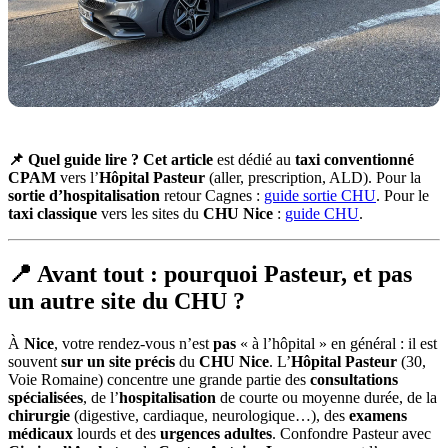
📌 Quel guide lire ?
Cet article
est dédié au
taxi conventionné
CPAM
vers l’
Hôpital Pasteur
(aller, prescription, ALD). Pour la
sortie d’hospitalisation
retour Cagnes :
guide sortie CHU
. Pour le
taxi classique
vers les sites du
CHU Nice
:
guide CHU
.
📍 Avant tout : pourquoi Pasteur, et pas
un autre site du CHU ?
À
Nice
, votre rendez-vous n’est
pas
« à l’hôpital » en général : il est
souvent
sur un site précis
du
CHU Nice
. L’
Hôpital Pasteur
(30,
Voie Romaine) concentre une grande partie des
consultations
spécialisées
, de l’
hospitalisation
de courte ou moyenne durée, de la
chirurgie
(digestive, cardiaque, neurologique…), des
examens
médicaux
lourds et des
urgences adultes
. Confondre Pasteur avec