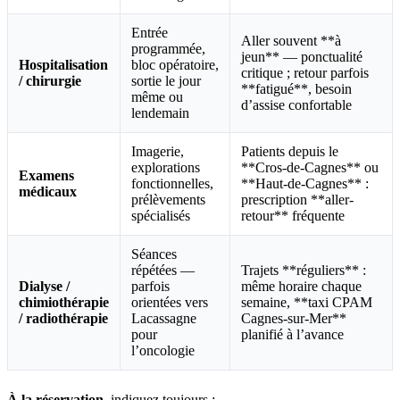
Entrée
Aller souvent **à
programmée,
jeun** — ponctualité
Hospitalisation
bloc opératoire,
critique ; retour parfois
/ chirurgie
sortie le jour
**fatigué**, besoin
même ou
d’assise confortable
lendemain
Imagerie,
Patients depuis le
explorations
**Cros-de-Cagnes** ou
Examens
fonctionnelles,
**Haut-de-Cagnes** :
médicaux
prélèvements
prescription **aller-
spécialisés
retour** fréquente
Séances
répétées —
Trajets **réguliers** :
Dialyse /
parfois
même horaire chaque
chimiothérapie
orientées vers
semaine, **taxi CPAM
/ radiothérapie
Lacassagne
Cagnes-sur-Mer**
pour
planifié à l’avance
l’oncologie
À la réservation
, indiquez toujours :