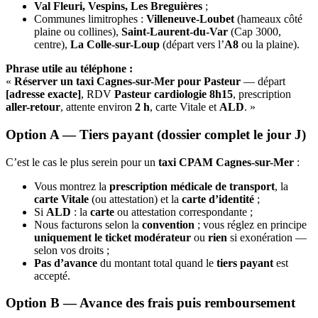
Val Fleuri, Vespins, Les Breguières
;
Communes limitrophes :
Villeneuve-Loubet
(hameaux côté
plaine ou collines),
Saint-Laurent-du-Var
(Cap 3000,
centre),
La Colle-sur-Loup
(départ vers l’
A8
ou la plaine).
Phrase utile au téléphone :
«
Réserver un taxi Cagnes-sur-Mer pour Pasteur
— départ
[adresse exacte]
, RDV
Pasteur cardiologie 8h15
, prescription
aller-retour
, attente environ
2 h
, carte Vitale et
ALD
. »
Option A —
Tiers payant
(dossier complet le jour J)
C’est le cas le plus serein pour un
taxi CPAM Cagnes-sur-Mer
:
Vous montrez la
prescription médicale de transport
, la
carte Vitale
(ou attestation) et la
carte d’identité
;
Si
ALD
: la
carte
ou attestation correspondante ;
Nous facturons selon la
convention
; vous réglez en principe
uniquement le ticket modérateur
ou
rien
si exonération —
selon vos droits ;
Pas d’avance
du montant total quand le
tiers payant
est
accepté.
Option B —
Avance des frais
puis remboursement