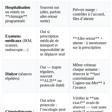
Hospitalisation
Souvent oui
Prévoir marge :
ou entrée en
(aller, parfois
contrôles à l’accueil,
**chirurgie**
aller-retour
files d’attente
programmée
sortie)
Oui si
Examens
prescription
**Aller-retour** +
médicaux
(IRM,
médicale de
attente : à mentionner
scanner,
transport et
sur la prescription
endoscopie…)
impossibilité de
se déplacer seul
Même créneau
Oui — trajets
chaque semaine :
réguliers,
Dialyse
(séances
réserver le **taxi
souvent
répétées)
conventionné
**ALD** ou
Cagnes-sur-Mer** à
protocole établi
l’avance
Vérifier le **site
Oui selon
exact** avant de
protocole ;
réserver — voir notre
l’oncologie peut
Chimiothérapie
/
guide [Lacassagne]