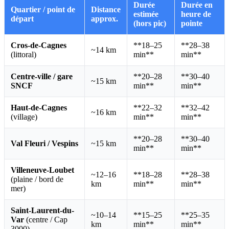
Durée
Durée en
Quartier / point de
Distance
estimée
heure de
départ
approx.
(hors pic)
pointe
Cros-de-Cagnes
**18–25
**28–38
~14 km
(littoral)
min**
min**
Centre-ville / gare
**20–28
**30–40
~15 km
SNCF
min**
min**
Haut-de-Cagnes
**22–32
**32–42
~16 km
(village)
min**
min**
**20–28
**30–40
Val Fleuri / Vespins
~15 km
min**
min**
Villeneuve-Loubet
~12–16
**18–28
**28–38
(plaine / bord de
km
min**
min**
mer)
Saint-Laurent-du-
~10–14
**15–25
**25–35
Var
(centre / Cap
km
min**
min**
3000)