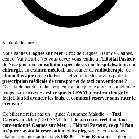
5 min de lecture
Vous habitez
Cagnes-sur-Mer
(Cros-de-Cagnes, Haut-de-Cagnes,
centre, Val Fleuri…) et vous devez vous rendre à l’
Hôpital Pasteur
de
Nice
pour une
consultation spécialisée
, une
hospitalisation
, une
chirurgie
, un
examen médical
, une séance de
radiothérapie
, de
chimiothérapie
ou de
dialyse
— et votre médecin vous parle de
prescription médicale de transport
et de
taxi conventionné
?
C’est la demande la plus fréquente au téléphone après « combien de
temps pour arriver » :
est-ce que la CPAM prend en charge le
trajet
,
faut-il avancer les frais
, et
comment réserver sans rater le
créneau
?
Ce billet ne refait pas un « guide Assurance Maladie » :
Taxi
Cagnes-sur-Mer
(Taxi ASM) décrit
le parcours réel
d’un
taxi
conventionné Cagnes-sur-Mer → Hôpital Pasteur
,
ce qu’il faut
préparer avant la réservation
, et
les pièges
que nous voyons
chaque semaine sur les trajets
06800 → Voie Romaine
— depuis