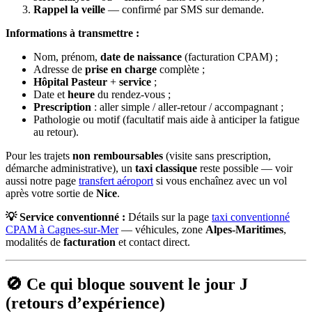
Rappel la veille
— confirmé par SMS sur demande.
Informations à transmettre :
Nom, prénom,
date de naissance
(facturation CPAM) ;
Adresse de
prise en charge
complète ;
Hôpital Pasteur
+
service
;
Date et
heure
du rendez-vous ;
Prescription
: aller simple / aller-retour / accompagnant ;
Pathologie ou motif (facultatif mais aide à anticiper la fatigue
au retour).
Pour les trajets
non remboursables
(visite sans prescription,
démarche administrative), un
taxi classique
reste possible — voir
aussi notre page
transfert aéroport
si vous enchaînez avec un vol
après votre sortie de
Nice
.
💡 Service conventionné :
Détails sur la page
taxi conventionné
CPAM à Cagnes-sur-Mer
— véhicules, zone
Alpes-Maritimes
,
modalités de
facturation
et contact direct.
🚫 Ce qui bloque souvent le jour J
(retours d’expérience)