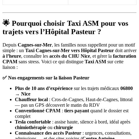
🌟 Pourquoi choisir Taxi ASM pour vos
trajets vers l’Hôpital Pasteur ?
Depuis
Cagnes-sur-Mer
, les familles nous rappellent pour un motif
simple : un
Taxi Cagnes-sur-Mer vers Hôpital Pasteur
doit arriver
à l’heure
, connaître les
accès du CHU Nice
, et gérer la
facturation
CPAM
sans stress. Voici ce qui distingue
Taxi ASM
sur cette
liaison :
✅ Nos engagements sur la liaison Pasteur
Plus de 10 ans d’expérience
sur les trajets médicaux
06800
→ Nice
Chauffeur local
: Cros-de-Cagnes, Haut-de-Cagnes, littoral
— pas un GPS découvert le matin du RDV
Conventionné CPAM
:
tiers payant
quand le dossier est
complet
Tesla confortable
: assise haute, silence à bord, idéal après
chimiothérapie
ou
chirurgie
Connaissance des accès Pasteur
: urgences, consultations,
admissions — et des sites voisins (
Centre Antoine