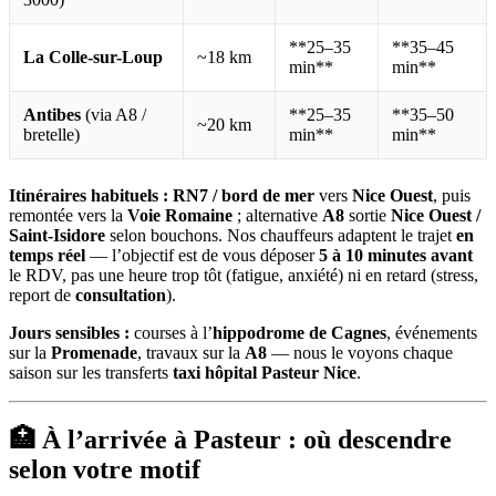
**25–35
**35–45
La Colle-sur-Loup
~18 km
min**
min**
Antibes
(via A8 /
**25–35
**35–50
~20 km
bretelle)
min**
min**
Itinéraires habituels :
RN7 / bord de mer
vers
Nice Ouest
, puis
remontée vers la
Voie Romaine
; alternative
A8
sortie
Nice Ouest /
Saint-Isidore
selon bouchons. Nos chauffeurs adaptent le trajet
en
temps réel
— l’objectif est de vous déposer
5 à 10 minutes avant
le RDV, pas une heure trop tôt (fatigue, anxiété) ni en retard (stress,
report de
consultation
).
Jours sensibles :
courses à l’
hippodrome de Cagnes
, événements
sur la
Promenade
, travaux sur la
A8
— nous le voyons chaque
saison sur les transferts
taxi hôpital Pasteur Nice
.
🏥 À l’arrivée à Pasteur : où descendre
selon votre motif