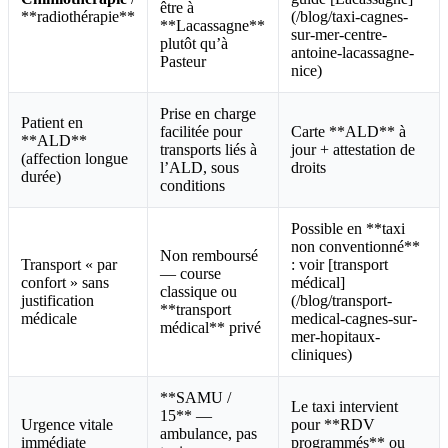
être à
**radiothérapie**
(/blog/taxi-cagnes-
**Lacassagne**
sur-mer-centre-
plutôt qu’à
antoine-lacassagne-
Pasteur
nice)
Prise en charge
Patient en
facilitée pour
Carte **ALD** à
**ALD**
transports liés à
jour + attestation de
(affection longue
l’ALD, sous
droits
durée)
conditions
Possible en **taxi
non conventionné**
Non remboursé
Transport « par
: voir [transport
— course
confort » sans
médical]
classique ou
justification
(/blog/transport-
**transport
médicale
medical-cagnes-sur-
médical** privé
mer-hopitaux-
cliniques)
**SAMU /
Le taxi intervient
15** —
Urgence vitale
pour **RDV
ambulance, pas
immédiate
programmés** ou