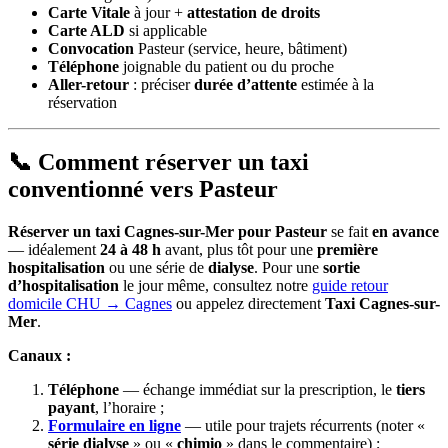
Carte Vitale
à jour +
attestation de droits
Carte ALD
si applicable
Convocation
Pasteur (service, heure, bâtiment)
Téléphone
joignable du patient ou du proche
Aller-retour
: préciser
durée d’attente
estimée à la
réservation
📞 Comment réserver un taxi
conventionné vers Pasteur
Réserver un taxi Cagnes-sur-Mer pour Pasteur
se fait
en avance
— idéalement
24 à 48 h
avant, plus tôt pour une
première
hospitalisation
ou une série de
dialyse
. Pour une
sortie
d’hospitalisation
le jour même, consultez notre
guide retour
domicile CHU → Cagnes
ou appelez directement
Taxi Cagnes-sur-
Mer
.
Canaux :
Téléphone
— échange immédiat sur la prescription, le
tiers
payant
, l’horaire ;
Formulaire en ligne
— utile pour trajets récurrents (noter «
série dialyse
» ou «
chimio
» dans le commentaire) ;