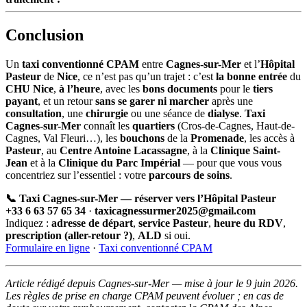
Conclusion
Un
taxi conventionné CPAM
entre
Cagnes-sur-Mer
et l’
Hôpital
Pasteur
de
Nice
, ce n’est pas qu’un trajet : c’est
la bonne entrée
du
CHU Nice
,
à l’heure
, avec les
bons documents
pour le
tiers
payant
, et un retour
sans se garer ni marcher
après une
consultation
, une
chirurgie
ou une séance de
dialyse
.
Taxi
Cagnes-sur-Mer
connaît les
quartiers
(Cros-de-Cagnes, Haut-de-
Cagnes, Val Fleuri…), les
bouchons
de la
Promenade
, les accès à
Pasteur
, au
Centre Antoine Lacassagne
, à la
Clinique Saint-
Jean
et à la
Clinique du Parc Impérial
— pour que vous vous
concentriez sur l’essentiel : votre
parcours de soins
.
📞 Taxi Cagnes-sur-Mer — réserver vers l’Hôpital Pasteur
+33 6 63 57 65 34
·
taxicagnessurmer2025@gmail.com
Indiquez :
adresse de départ
,
service Pasteur
,
heure du RDV
,
prescription (aller-retour ?)
,
ALD
si oui.
Formulaire en ligne
·
Taxi conventionné CPAM
Article rédigé depuis Cagnes-sur-Mer — mise à jour le 9 juin 2026.
Les règles de prise en charge CPAM peuvent évoluer ; en cas de