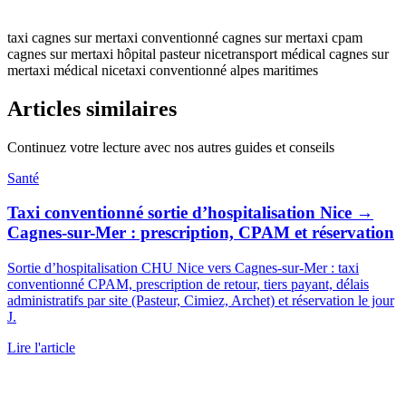
taxi cagnes sur mer
taxi conventionné cagnes sur mer
taxi cpam
cagnes sur mer
taxi hôpital pasteur nice
transport médical cagnes sur
mer
taxi médical nice
taxi conventionné alpes maritimes
Articles similaires
Continuez votre lecture avec nos autres guides et conseils
Santé
Taxi conventionné sortie d’hospitalisation Nice →
Cagnes-sur-Mer : prescription, CPAM et réservation
Sortie d’hospitalisation CHU Nice vers Cagnes-sur-Mer : taxi
conventionné CPAM, prescription de retour, tiers payant, délais
administratifs par site (Pasteur, Cimiez, Archet) et réservation le jour
J.
Lire l'article