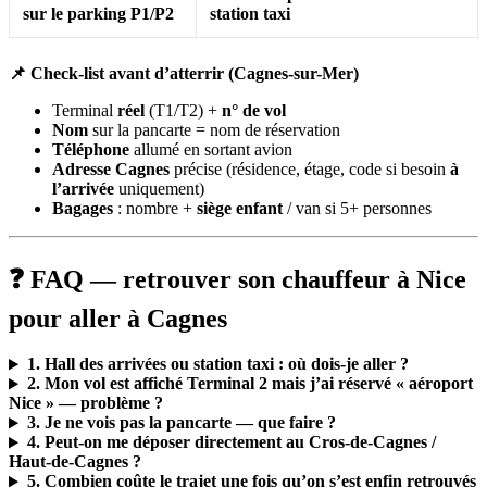
sur le parking P1/P2
station taxi
📌 Check-list avant d’atterrir (Cagnes-sur-Mer)
Terminal
réel
(T1/T2) +
n° de vol
Nom
sur la pancarte = nom de réservation
Téléphone
allumé en sortant avion
Adresse Cagnes
précise (résidence, étage, code si besoin
à
l’arrivée
uniquement)
Bagages
: nombre +
siège enfant
/ van si 5+ personnes
❓ FAQ — retrouver son chauffeur à Nice
pour aller à Cagnes
1. Hall des arrivées ou station taxi : où dois-je aller ?
2. Mon vol est affiché Terminal 2 mais j’ai réservé « aéroport
Nice » — problème ?
3. Je ne vois pas la pancarte — que faire ?
4. Peut-on me déposer directement au Cros-de-Cagnes /
Haut-de-Cagnes ?
5. Combien coûte le trajet une fois qu’on s’est enfin retrouvés