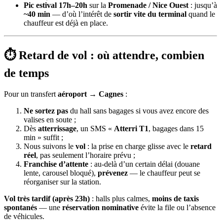
Pic estival 17h–20h
sur la
Promenade / Nice Ouest
: jusqu’à
~40 min
— d’où l’intérêt de
sortir vite du terminal
quand le
chauffeur est déjà en place.
⏱ Retard de vol : où attendre, combien
de temps
Pour un transfert
aéroport → Cagnes
:
Ne sortez pas
du hall sans bagages si vous avez encore des
valises en soute ;
Dès
atterrissage
, un SMS «
Atterri T1
, bagages dans 15
min » suffit ;
Nous suivons le
vol
: la prise en charge glisse avec le
retard
réel
, pas seulement l’horaire prévu ;
Franchise d’attente
: au-delà d’un certain délai (douane
lente, carousel bloqué),
prévenez
— le chauffeur peut se
réorganiser sur la station.
Vol très tardif (après 23h)
: halls plus calmes,
moins de taxis
spontanés
— une
réservation nominative
évite la file ou l’absence
de véhicules.