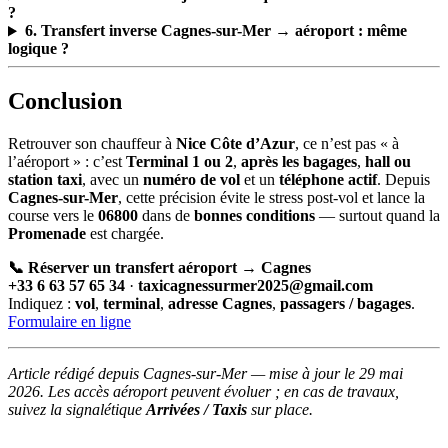
?
6. Transfert inverse Cagnes-sur-Mer → aéroport : même
logique ?
Conclusion
Retrouver son chauffeur à
Nice Côte d’Azur
, ce n’est pas « à
l’aéroport » : c’est
Terminal 1 ou 2
,
après les bagages
,
hall ou
station taxi
, avec un
numéro de vol
et un
téléphone actif
. Depuis
Cagnes-sur-Mer
, cette précision évite le stress post-vol et lance la
course vers le
06800
dans de
bonnes conditions
— surtout quand la
Promenade
est chargée.
📞 Réserver un transfert aéroport → Cagnes
+33 6 63 57 65 34
·
taxicagnessurmer2025@gmail.com
Indiquez :
vol
,
terminal
,
adresse Cagnes
,
passagers / bagages
.
Formulaire en ligne
Article rédigé depuis Cagnes-sur-Mer — mise à jour le 29 mai
2026. Les accès aéroport peuvent évoluer ; en cas de travaux,
suivez la signalétique
Arrivées / Taxis
sur place.