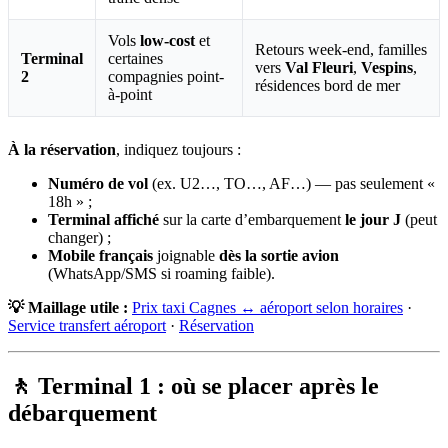
Vols
low-cost
et
Retours week-end, familles
Terminal
certaines
vers
Val Fleuri
,
Vespins
,
2
compagnies point-
résidences bord de mer
à-point
À la réservation
, indiquez toujours :
Numéro de vol
(ex. U2…, TO…, AF…) — pas seulement «
18h » ;
Terminal affiché
sur la carte d’embarquement
le jour J
(peut
changer) ;
Mobile français
joignable
dès la sortie avion
(WhatsApp/SMS si roaming faible).
💡 Maillage utile :
Prix taxi Cagnes ↔ aéroport selon horaires
·
Service transfert aéroport
·
Réservation
🚶 Terminal 1 : où se placer après le
débarquement