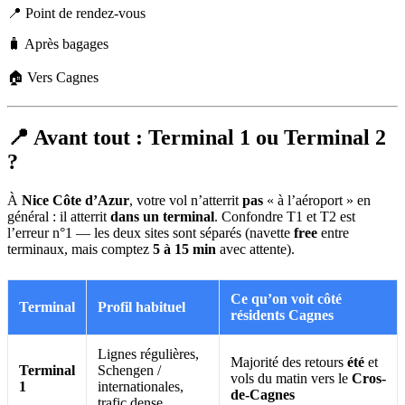
📍 Point de rendez-vous
🧳 Après bagages
🏠 Vers Cagnes
📍 Avant tout : Terminal 1 ou Terminal 2
?
À
Nice Côte d’Azur
, votre vol n’atterrit
pas
« à l’aéroport » en
général : il atterrit
dans un terminal
. Confondre T1 et T2 est
l’erreur n°1 — les deux sites sont séparés (navette
free
entre
terminaux, mais comptez
5 à 15 min
avec attente).
Ce qu’on voit côté
Terminal
Profil habituel
résidents Cagnes
Lignes régulières,
Majorité des retours
été
et
Terminal
Schengen /
vols du matin vers le
Cros-
1
internationales,
de-Cagnes
trafic dense