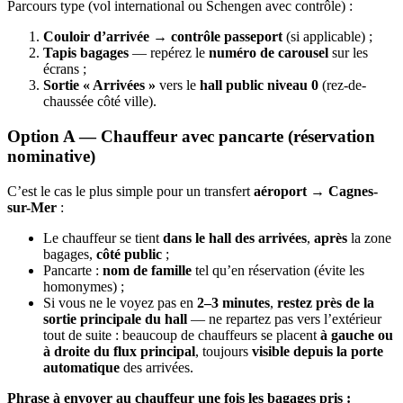
Parcours type (vol international ou Schengen avec contrôle) :
Couloir d’arrivée
→
contrôle passeport
(si applicable) ;
Tapis bagages
— repérez le
numéro de carousel
sur les
écrans ;
Sortie « Arrivées »
vers le
hall public niveau 0
(rez-de-
chaussée côté ville).
Option A — Chauffeur avec
pancarte
(réservation
nominative)
C’est le cas le plus simple pour un transfert
aéroport → Cagnes-
sur-Mer
:
Le chauffeur se tient
dans le hall des arrivées
,
après
la zone
bagages,
côté public
;
Pancarte :
nom de famille
tel qu’en réservation (évite les
homonymes) ;
Si vous ne le voyez pas en
2–3 minutes
,
restez près de la
sortie principale du hall
— ne repartez pas vers l’extérieur
tout de suite : beaucoup de chauffeurs se placent
à gauche ou
à droite du flux principal
, toujours
visible depuis la porte
automatique
des arrivées.
Phrase à envoyer au chauffeur une fois les bagages pris :