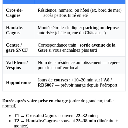
Cros-de-
Résidence, numéro, ou hôtel (ex. bord de mer)
Cagnes
— accès parfois filtré en été
Haut-de-
Montée étroite : indiquer
parking
ou
dépose
Cagnes
autorisée (château, rue du Château…)
Centre /
Correspondance train :
sortie avenue de la
gare SNCF
Gare
si vous enchaînez plus tard
Val Fleuri /
Nom de la résidence ou lotissement — repère
Vespins
pour le chauffeur local
Jours de
courses
: +10–20 min sur l’
A8 /
Hippodrome
RD6007
— prévoir marge depuis l’aéroport
Durée après votre prise en charge
(ordre de grandeur, trafic
normal) :
T1 → Cros-de-Cagnes
: souvent
22–32 min
;
T2 → Haut-de-Cagnes
: souvent
25–38 min
(itinéraire +
montée) ;