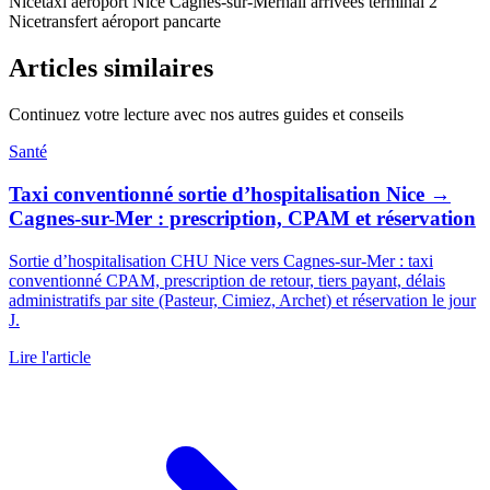
Nice
taxi aéroport Nice Cagnes-sur-Mer
hall arrivées terminal 2
Nice
transfert aéroport pancarte
Articles similaires
Continuez votre lecture avec nos autres guides et conseils
Santé
Taxi conventionné sortie d’hospitalisation Nice →
Cagnes-sur-Mer : prescription, CPAM et réservation
Sortie d’hospitalisation CHU Nice vers Cagnes-sur-Mer : taxi
conventionné CPAM, prescription de retour, tiers payant, délais
administratifs par site (Pasteur, Cimiez, Archet) et réservation le jour
J.
Lire l'article