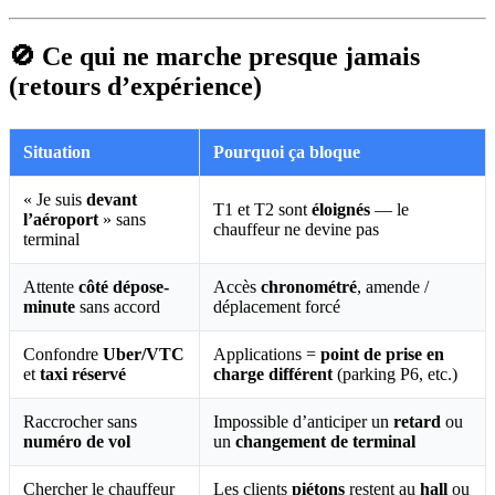
🚫 Ce qui ne marche presque jamais
(retours d’expérience)
Situation
Pourquoi ça bloque
« Je suis
devant
T1 et T2 sont
éloignés
— le
l’aéroport
» sans
chauffeur ne devine pas
terminal
Attente
côté dépose-
Accès
chronométré
, amende /
minute
sans accord
déplacement forcé
Confondre
Uber/VTC
Applications =
point de prise en
et
taxi réservé
charge différent
(parking P6, etc.)
Raccrocher sans
Impossible d’anticiper un
retard
ou
numéro de vol
un
changement de terminal
Chercher le chauffeur
Les clients
piétons
restent au
hall
ou