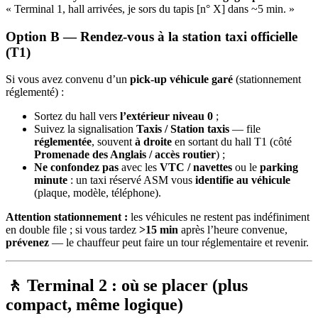
« Terminal 1, hall arrivées, je sors du tapis [n° X] dans ~5 min. »
Option B — Rendez-vous
à la station taxi officielle
(T1)
Si vous avez convenu d’un
pick-up véhicule garé
(stationnement
réglementé) :
Sortez du hall vers
l’extérieur niveau 0
;
Suivez la signalisation
Taxis / Station taxis
— file
réglementée
, souvent
à droite
en sortant du hall T1 (côté
Promenade des Anglais / accès routier
) ;
Ne confondez pas
avec les
VTC / navettes
ou le
parking
minute
: un taxi réservé ASM vous
identifie au véhicule
(plaque, modèle, téléphone).
Attention stationnement :
les véhicules ne restent pas indéfiniment
en double file ; si vous tardez
>15 min
après l’heure convenue,
prévenez
— le chauffeur peut faire un tour réglementaire et revenir.
🚶 Terminal 2 : où se placer (plus
compact, même logique)