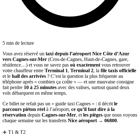
5 min de lecture
Vous avez réservé un
taxi depuis l’aéroport Nice Côte d’Azur
vers Cagnes-sur-Mer
(Cros-de-Cagnes, Haut-de-Cagnes, gare,
résidence…) et vous ne savez pas
où exactement
vous retrouver
votre chauffeur entre
Terminal 1
,
Terminal 2
, la
file taxis officielle
et le
hall des arrivées
? C’est la question la plus fréquente au
téléphone après « combien ça coûte » — et une mauvaise consigne
fait perdre
10 à 25 minutes
avec des valises, surtout quand deux
vols débarquent en même temps.
Ce billet ne refait pas un « guide taxi Cagnes » : il décrit
le
parcours piéton réel
à l’aéroport,
ce qu’il faut dire à la
réservation
depuis
Cagnes-sur-Mer
, et
les pièges
que nous voyons
chaque semaine sur les transferts
Nice aéroport → 06800
.
✈️ T1 & T2