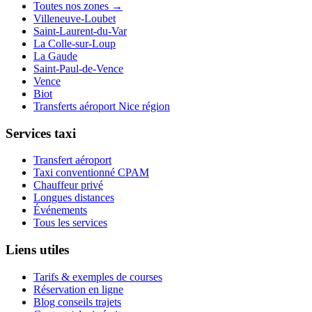
Toutes nos zones →
Villeneuve-Loubet
Saint-Laurent-du-Var
La Colle-sur-Loup
La Gaude
Saint-Paul-de-Vence
Vence
Biot
Transferts aéroport Nice région
Services taxi
Transfert aéroport
Taxi conventionné CPAM
Chauffeur privé
Longues distances
Événements
Tous les services
Liens utiles
Tarifs & exemples de courses
Réservation en ligne
Blog conseils trajets