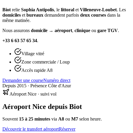
Biot
relie
Sophia Antipolis
, le
littoral
et
Villeneuve-Loubet
. Les
domiciles
et
bureaux
demandent parfois
deux courses
dans la
même matinée.
Nous assurons
domicile → aéroport
,
clinique
ou
gare TGV
.
+33 6 63 57 65 34
.
Village vitré
Zone commerciale / Loup
Accès rapide A8
Demander une course
Numéro direct
Depuis 2015 · Présence Côte d'Azur
Aéroport Nice · suivi vol
Aéroport Nice depuis Biot
Souvent
15 à 25 minutes
via
A8
ou
M7
selon heure.
Découvrir le transfert aéroport
Réserver